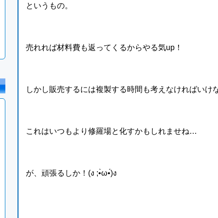
というもの。
売れれば材料費も返ってくるからやる気up！
しかし販売するには複製する時間も考えなければいけないわ
これはいつもより修羅場と化すかもしれませね…
が、頑張るしか！(ง ;•̀ω•́)ง