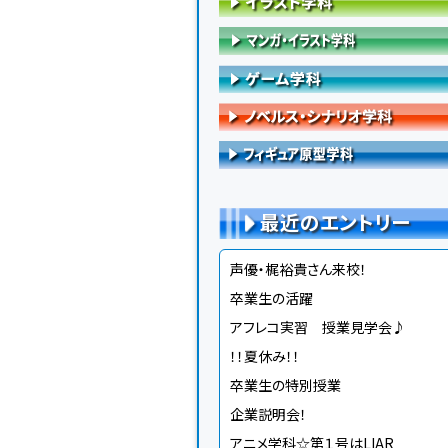
最近のエントリー
声優・梶裕貴さん来校！
卒業生の活躍
アフレコ実習 授業見学会♪
！！夏休み！！
卒業生の特別授業
企業説明会！
アニメ学科☆第１号はLIAR