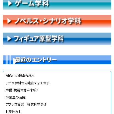
最近のエントリー
制作中の授業作品✨
アニメ学科☆内定出てます☆彡
声優・梶裕貴さん来校！
卒業生の活躍
アフレコ実習 授業見学会♪
！！夏休み！！