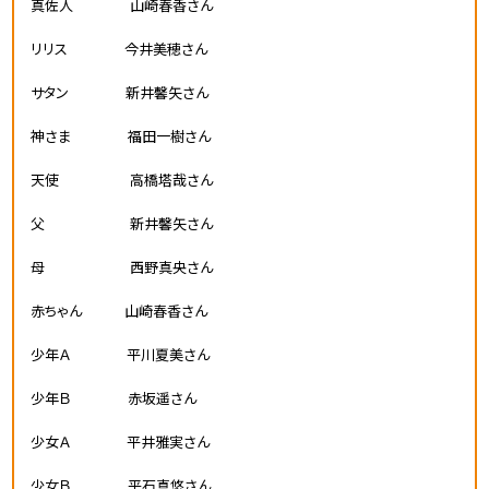
真佐人 山崎春香さん
リリス
今井美穂さん
サタン 新井馨矢さん
神さま
福田一樹さん
天使
高橋塔哉さん
父 新井馨矢さん
母 西野真央さん
赤ちゃん 山崎春香さん
少年Ａ
平川夏美さん
少年Ｂ
赤坂遥さん
少女Ａ
平井雅実さん
少女Ｂ
平石真悠さん