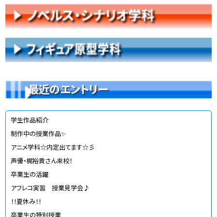
最近のエントリー
学生作品紹介
制作中の授業作品✨
アニメ学科☆内定出てます☆彡
声優・梶裕貴さん来校！
卒業生の活躍
アフレコ実習 授業見学会♪
！！夏休み！！
卒業生の特別授業