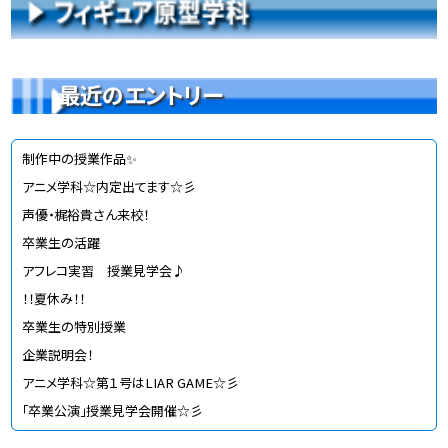
最近のエントリー
制作中の授業作品✨
アニメ学科☆内定出てます☆彡
声優・梶裕貴さん来校！
卒業生の活躍
アフレコ実習 授業見学会♪
！！夏休み！！
卒業生の特別授業
企業説明会！
アニメ学科☆第１号はLIAR GAME☆彡
「卒業公演」授業見学会開催☆彡