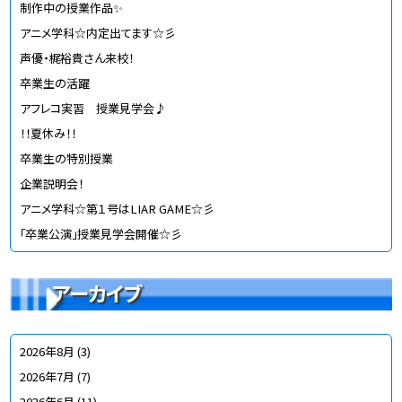
制作中の授業作品✨
アニメ学科☆内定出てます☆彡
声優・梶裕貴さん来校！
卒業生の活躍
アフレコ実習 授業見学会♪
！！夏休み！！
卒業生の特別授業
企業説明会！
アニメ学科☆第１号はLIAR GAME☆彡
「卒業公演」授業見学会開催☆彡
アーカイブ
2026年8月
(3)
2026年7月
(7)
2026年6月
(11)