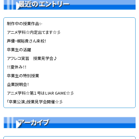
最近のエントリー
制作中の授業作品✨
アニメ学科☆内定出てます☆彡
声優・梶裕貴さん来校！
卒業生の活躍
アフレコ実習 授業見学会♪
！！夏休み！！
卒業生の特別授業
企業説明会！
アニメ学科☆第１号はLIAR GAME☆彡
「卒業公演」授業見学会開催☆彡
アーカイブ