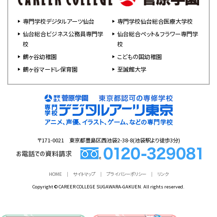
専門学校デジタルアーツ仙台
専門学校仙台総合医療大学校
仙台総合ビジネス公務員専門学
仙台総合ペット＆フラワー専門学
校
校
鶴ヶ谷幼稚園
こどもの国幼稚園
鶴ヶ谷マードレ保育園
至誠館大学
〒171-0021 東京都豊島区西池袋2-38-8(池袋駅より徒歩3分)
HOME
サイトマップ
プライバシーポリシー
リンク
Copyright © CAREER COLLEGE SUGAWARA-GAKUEN. All rights reserved.