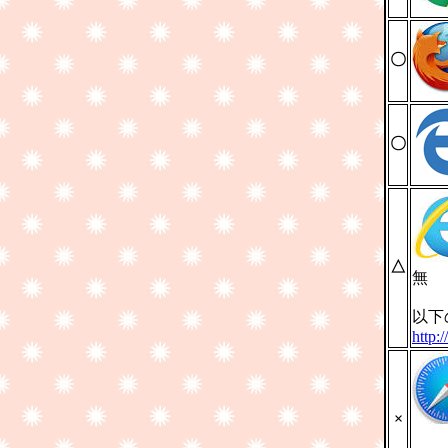
〇
〇
△
無
以下
http:
×