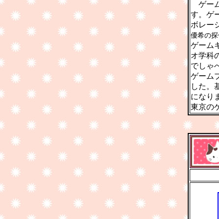
ゲーム
す。ゲ
ボレー
優希の探
ゲーム
オ学科
でしゃ
ゲーム
した。
になり
東京の