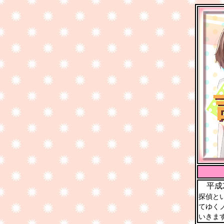
平成2
探偵と
てゆく
いきま