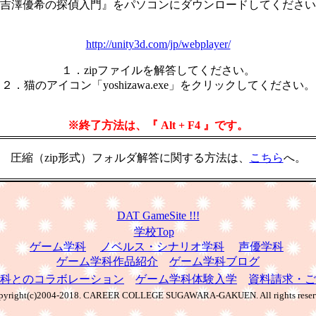
吉澤優希の探偵入門』をパソコンにダウンロードしてください
http://unity3d.com/jp/webplayer/
１．zipファイルを解答してください。
２．猫のアイコン「yoshizawa.exe」をクリックしてください。
※終了方法は、『 Alt + F4 』です。
圧縮（zip形式）フォルダ解答に関する方法は、
こちら
へ。
DAT GameSite !!!
学校Top
ゲーム学科
ノベルス・シナリオ学科
声優学科
ゲーム学科作品紹介
ゲーム学科ブログ
科とのコラボレーション
ゲーム学科体験入学
資料請求・ご
yright(c)2004-2018. CAREER COLLEGE SUGAWARA-GAKUEN. All rights reser