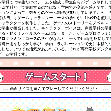
学科では学生だけのチームを編成し学生自らがゲーム制作し
ーム学科だけで完結するのではなく学内での交流も盛んです。
ションによって、数多くのゲーム制作が進行しています。今回
偵入門』
はゲームキャラクターコースの学生が、Live2Dを使用
キャラクターを制作しました。ゲームのストーリーをノベルス
の学生が担当しました。キャラクターボイスは、声優学科の学
べる・動く！ノベルスゲームになしました。ゲームプログラミ
プログラミングコースの学生がなんと！一人でUntiyを駆使して
基礎技術をしっかり学び、学内コラボレーションで更に本格的
ました。いつでも活気があふれている。それが専門学校デジタ
ゲーム学科です。
↓↓↓ 画面サイズを選んでプレーしてくださいください。 ↓↓↓