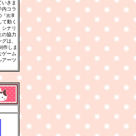
ていきま
学内コラ
『吉澤
の
して動く
・シナリ
生の協力
ングは、
制作しま
なゲーム
ルアーツ