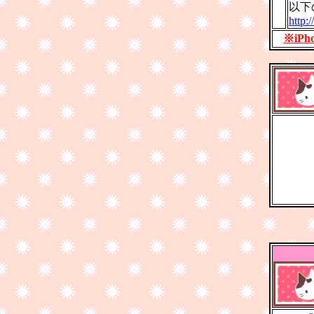
以下
http:
※iP